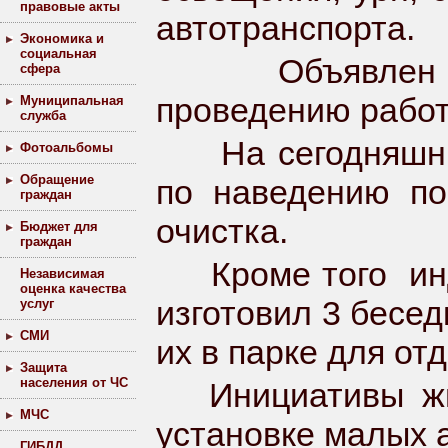
правовые акты
автотранспорта.
Экономика и
социальная
Объявлен аук
сфера
проведению работ
Муниципальная
служба
На сегодняшний
Фотоальбомы
Обращение
по наведению по
граждан
очистка.
Бюджет для
граждан
Кроме того инди
Независимая
оценка качества
изготовил 3 бесед
услуг
СМИ
их в парке для о
Защита
населения от ЧС
Инициативы жите
МЧС
установке малых 
ГИБДД