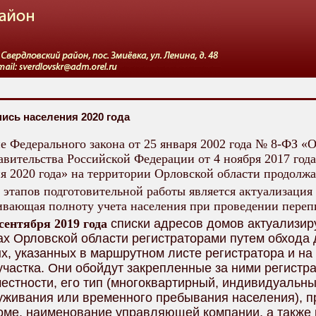
ись населения 2020 года
е Федерального закона от 25 января 2002 года № 8-ФЗ «
вительства Российской Федерации от 4 ноября 2017 год
я 2020 года» на территории Орловской области продолж
этапов подготовительной работы является актуализация 
ивающая полноту учета населения при проведении переп
 сентября 2019 года
списки адресов домов актуализиру
ах Орловской области регистраторами путем обхода 
х, указанных в маршрутном листе регистратора и н
участка. Они обойдут закрепленные за ними регистр
естности, его тип (многоквартирный, индивидуальны
уживания или временного пребывания населения), п
доме, наименование управляющей компании, а также