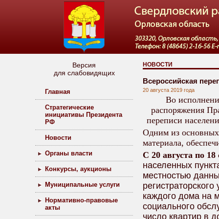
Версия
НОВОСТИ
для слабовидящих
Всероссийская переп
20 августа 2019 года
Главная
Во исполнени
Стратегические
распоряжения Пра
инициативы Президента
переписи населени
РФ
Одним из основных 
Новости
материала, обеспеч
Органы власти
С 20 августа по 18
населенных пункт
Конкурсы, аукционы
местностью данны
Муниципальные услуги
регистраторского 
каждого дома на м
Нормативно-правовые
социального обсл
акты
число квартир в 