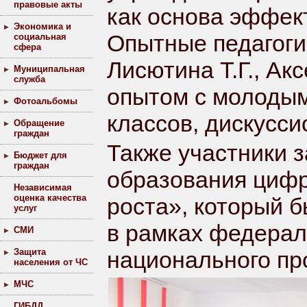
правовые акты
как основа эффек
Экономика и
Опытные педагоги 
социальная
сфера
Лисютина Т.Г., Ак
Муниципальная
служба
опытом с молодым
Фотоальбомы
классов, дискусс
Обращение
граждан
Также участники 
Бюджет для
граждан
образования цифр
Независимая
оценка качества
роста», который 
услуг
в рамках федерал
СМИ
Защита
национального пр
населения от ЧС
МЧС
ГИБДД