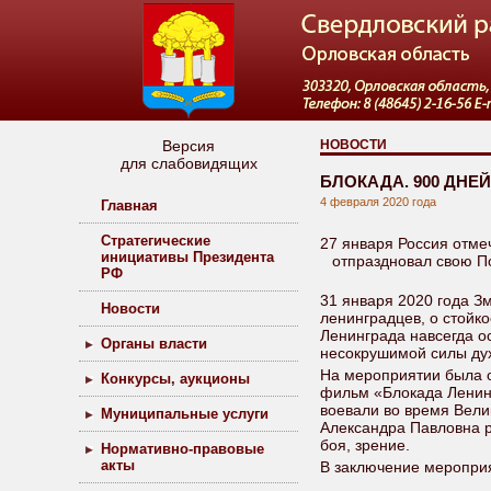
Версия
НОВОСТИ
для слабовидящих
БЛОКАДА. 900 ДНЕ
4 февраля 2020 года
Главная
Стратегические
27 января Россия отме
инициативы Президента
отпраздновал свою По
РФ
31 января 2020 года З
Новости
ленинградцев, о стойк
Ленинграда навсегда о
Органы власти
несокрушимой силы дух
На мероприятии была о
Конкурсы, аукционы
фильм «Блокада Ленинг
воевали во время Вели
Муниципальные услуги
Александра Павловна р
боя, зрение.
Нормативно-правовые
акты
В заключение мероприя