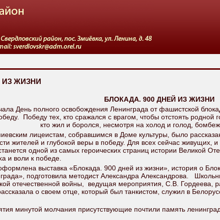
Й ИЗ ЖИЗНИ
БЛОКАДА. 900 ДНЕЙ ИЗ ЖИЗНИ
чала День полного освобождения Ленинграда от фашистской блокад
беду. Победу тех, кто сражался с врагом, чтобы отстоять родной г
кто жил и боролся, несмотря на холод и голод, бомбеж
миевским лицеистам, собравшимся в Доме культуры, было рассказан
ости жителей и глубокой веры в победу. Для всех сейчас живущих, 
станется одной из самых героических страниц истории Великой От
а и воли к победе.
формлена выставка «Блокада. 900 дней из жизни», история о Бло
рада», подготовила методист Александра Александрова. Школьник
кой отечественной войны, ведущая мероприятия, С.В. Гордеева, р
ассказала о своем отце, который был танкистом, служил в Белорус
тия минутой молчания присутствующие почтили память ленинград