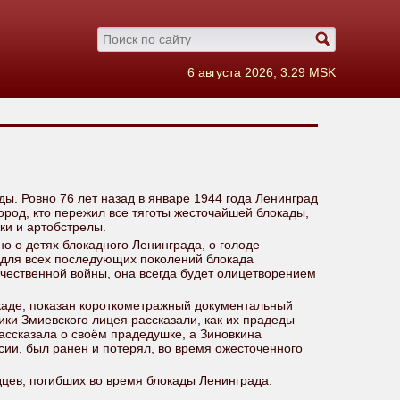
6 августа 2026, 3:29 MSK
ы. Ровно 76 лет назад в январе 1944 года Ленинград
ород, кто пережил все тяготы жесточайшей блокады,
ки и артобстрелы.
о о детях блокадного Ленинграда, о голоде
и для всех последующих поколений блокада
ечественной войны, она всегда будет олицетворением
каде, показан короткометражный документальный
и Змиевского лицея рассказали, как их прадеды
ассказала о своём прадедушке, а Зиновкина
сии, был ранен и потерял, во время ожесточенного
цев, погибших во время блокады Ленинграда.