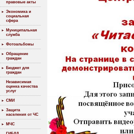
правовые акты
Экономика и
социальная
сфера
Муниципальная
служба
Фотоальбомы
Обращение
граждан
Бюджет для
граждан
Независимая
оценка качества
услуг
СМИ
Защита
населения от ЧС
МЧС
ГИБДД