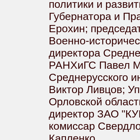
политики и разви
Губернатора и Пр
Ерохин; председа
Военно-историческ
директора Средне
РАНХиГС Павел Ме
Среднерусского и
Виктор Ливцов;
Уп
Орловской област
директор ЗАО "К
комиссар Свердло
Капленко.