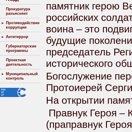
памятник герою В
Прокуратура
разъясняет
российских солда
Противодействие
воина – это подви
коррупции
Антитеррор
будущие поколения
Губернаторские
председатель Рег
программы
Проектная
исторического об
деятельность
Богослужение пер
Муниципальный
контроль
Протоиерей Серги
На открытии памя
Правнук Героя – 
(праправнук Геро