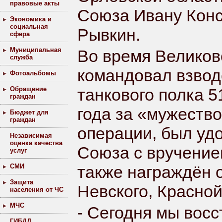
правовые акты
Союза Ивану Конс
Экономика и
социальная
Рывкин.
сфера
Муниципальная
Во время Великов
служба
командовал
взво
Фотоальбомы
Обращение
танкового полка
5
граждан
года за «мужество
Бюджет для
граждан
операции, был уд
Независимая
оценка качества
Союза
с вручени
услуг
СМИ
также награждён
Защита
Невского
,
Красной
населения от ЧС
МЧС
- Сегодня мы вос
ГИБДД