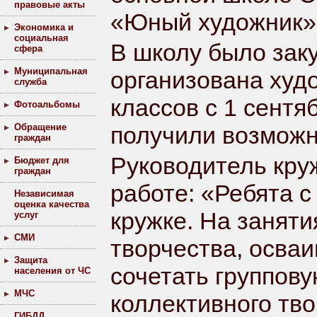
правовые акты
«Юный художник»
Экономика и
социальная
В школу было зак
сфера
Муниципальная
организована худ
служба
классов с 1 сентя
Фотоальбомы
Обращение
получили возможн
граждан
Руководитель кру
Бюджет для
граждан
работе: «Ребята 
Независимая
оценка качества
кружке. На заняти
услуг
СМИ
творчества, осва
Защита
сочетать группов
населения от ЧС
МЧС
коллективного тво
ГИБДД