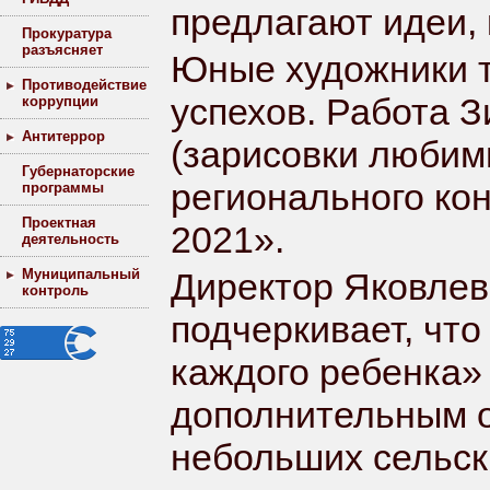
предлагают идеи,
Прокуратура
разъясняет
Юные художники т
Противодействие
успехов. Работа 
коррупции
Антитеррор
(зарисовки любимы
Губернаторские
регионального ко
программы
Проектная
2021».
деятельность
Муниципальный
Директор Яковлев
контроль
подчеркивает, чт
каждого ребенка»
дополнительным о
небольших сельск