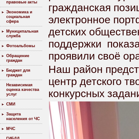
правовые акты
гражданская позиц
Экономика и
электронное порт
социальная
сфера
детских обществе
Муниципальная
служба
поддержки показа
Фотоальбомы
проявили своё ора
Обращение
граждан
Наш район предс
Бюджет для
граждан
центр детского тв
Независимая
оценка качества
конкурсных задан
услуг
СМИ
Защита
населения от ЧС
МЧС
ГИБДД