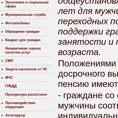
общеустановл
Экономика и социальная
сфера
лет для мужч
Муниципальная служба
переходных п
Фотоальбомы
поддержки гр
Обращение граждан
занятости и 
Бюджет для граждан
Независимая оценка
возраста.
качества услуг
Положениями 
СМИ
Защита населения от ЧС
досрочного вы
МЧС
пенсию имеют
ГИБДД
- граждане со
Прокуратура разъясняет
мужчины соот
Противодействие
коррупции
индивидуальн
Антитеррор