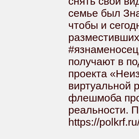
снять свой вид
семье был Зна
чтобы и сегод
разместивших
#язнаменосецп
получают в п
проекта «Неи
виртуальной р
флешмоба про
реальности. 
https://polkrf.