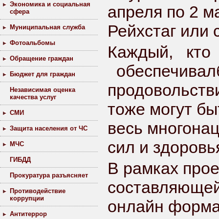
Экономика и социальная
апреля по 2 м
сфера
Рейхстаг или 
Муниципальная служба
Фотоальбомы
Каждый, кто
Обращение граждан
обеспечивалб
Бюджет для граждан
продовольстви
Независимая оценка
качества услуг
тоже могут б
СМИ
весь многона
Защита населения от ЧС
сил и здоровь
МЧС
ГИБДД
В рамках про
Прокуратура разъясняет
составляющей
Противодействие
коррупции
онлайн форма
Антитеррор