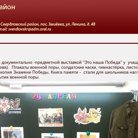
 документально -предметной выставкой "Это наша Победа" у уча
ева). Плакаты военной поры, солдатские каски, гимнастёрка, лист
, копия Знамени Победы, Книга памяти - стали для школьников на
ытия военной поры.