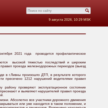
9 августа 2026, 10:29 MSK
октября 2021 года проводится профилактическое
зуются высокой тяжестью последствий и широким
правил проезда железнодорожных переездов (выезд
де в г.Ливны произошло ДТП, в результате которого
сти пресечено 1212 нарушений водителями правил
 району проверяют эксплуатационное состояние
 пресекают и выявляют нарушителей правил проезда
ей.
жизни. Абсолютно все участники дорожного движения
акрываться или уже находится в таком положении, и
 велосипедистов и пешеходов. Разрешено находиться