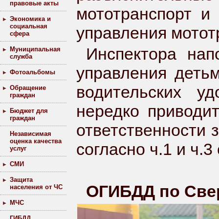
правовые акты
мототранспорт и
Экономика и
социальная
управления мотот
сфера
Инспектора нап
Муниципальная
служба
управления детьм
Фотоальбомы
водительских у
Обращение
граждан
нередко приводи
Бюджет для
граждан
ответственности 
Независимая
оценка качества
согласно ч.1 и ч.3
услуг
СМИ
Защита
ОГИБДД по Све
населения от ЧС
МЧС
ГИБДД