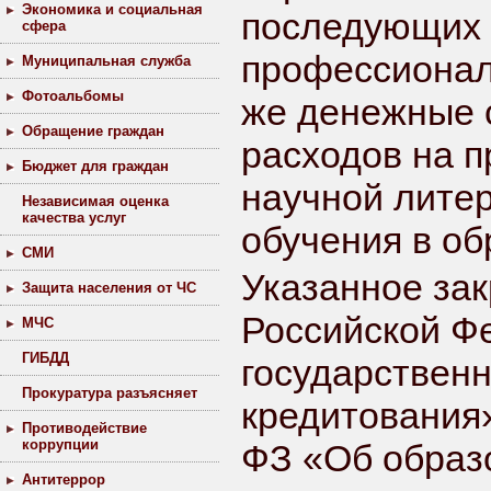
Экономика и социальная
последующих 
сфера
профессионал
Муниципальная служба
Фотоальбомы
же денежные 
Обращение граждан
расходов на п
Бюджет для граждан
научной лите
Независимая оценка
качества услуг
обучения в об
СМИ
Указанное за
Защита населения от ЧС
Российской Ф
МЧС
ГИБДД
государствен
Прокуратура разъясняет
кредитования»
Противодействие
коррупции
ФЗ «Об образ
Антитеррор