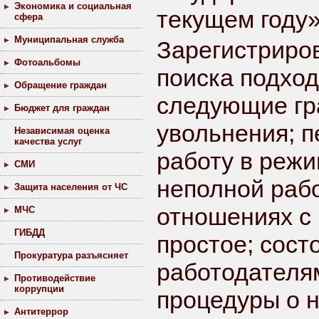
Экономика и социальная
текущем году»
сфера
Муниципальная служба
Зарегистриров
Фотоальбомы
поиска подхо
Обращение граждан
следующие гр
Бюджет для граждан
увольнения; 
Независимая оценка
качества услуг
работу в режи
СМИ
неполной рабо
Защита населения от ЧС
отношениях с
МЧС
ГИБДД
простое; сост
Прокуратура разъясняет
работодателя
Противодействие
коррупции
процедуры о н
Антитеррор