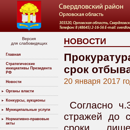
Версия
НОВОСТИ
для слабовидящих
Прокуратура
Главная
Стратегические
срок отбыв
инициативы Президента
РФ
20 января 2017 г
Новости
Органы власти
Конкурсы, аукционы
Согласно ч.
Муниципальные услуги
стражей до с
Нормативно-правовые
акты
сроки лише