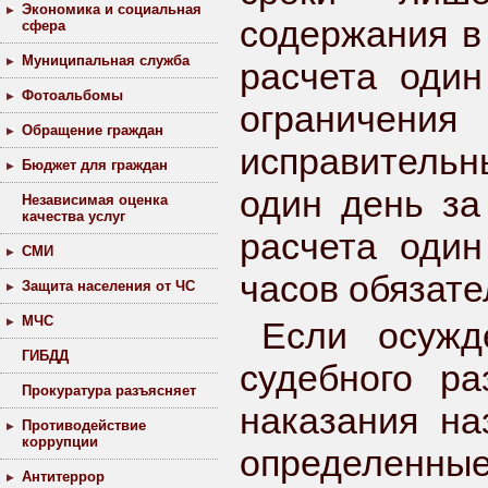
Экономика и социальная
содержания в
сфера
Муниципальная служба
расчета один
Фотоальбомы
ограничени
Обращение граждан
исправительн
Бюджет для граждан
один день за
Независимая оценка
качества услуг
расчета оди
СМИ
часов обязате
Защита населения от ЧС
МЧС
Если осужд
ГИБДД
судебного ра
Прокуратура разъясняет
наказания на
Противодействие
коррупции
определенны
Антитеррор