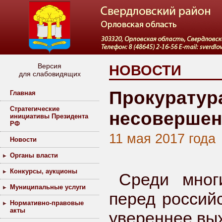
Версия
НОВОСТИ
для слабовидящих
Прокуратура
Главная
Стратегические
несовершен
инициативы Президента
РФ
11 мая 2017 года
Новости
Органы власти
Конкурсы, аукционы
Среди мног
Муниципальные услуги
перед россий
Нормативно-правовые
акты
увереннее вы