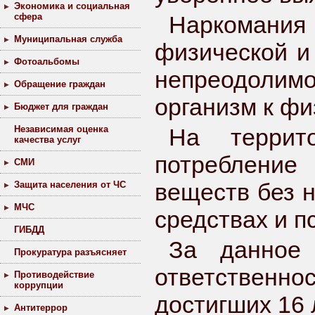
Экономика и социальная
сфера
Наркомания 
Муниципальная служба
физической и 
Фотоальбомы
непреодолимо
Обращение граждан
организм к ф
Бюджет для граждан
Независимая оценка
На террит
качества услуг
потребление
СМИ
веществ без н
Защита населения от ЧС
МЧС
средствах и п
ГИБДД
За данное 
Прокуратура разъясняет
ответственн
Противодействие
коррупции
достигших 16 
Антитеррор