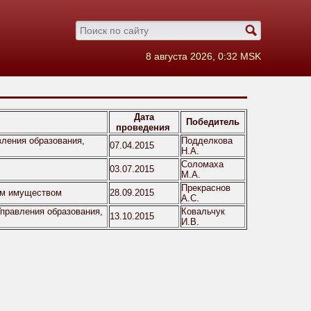
8 августа 2026, 0:32 MSK
Дата
Победитель
проведения
ления образования,
Подделкова
07.04.2015
Н.А.
Соломаха
03.07.2015
М.А.
Прекраснов
ым имуществом
28.09.2015
А.С.
правления образования,
Ковальчук
13.10.2015
И.В.