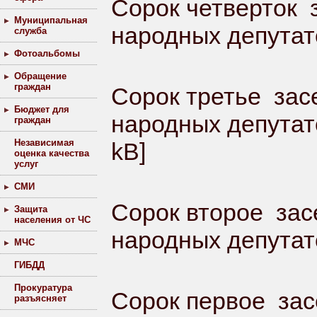
Сорок четверток 
Муниципальная
народных депутато
служба
Фотоальбомы
Обращение
граждан
Сорок третье зас
Бюджет для
народных депутато
граждан
Независимая
kB]
оценка качества
услуг
СМИ
Сорок второе зас
Защита
населения от ЧС
народных депутато
МЧС
ГИБДД
Прокуратура
Сорок первое зас
разъясняет